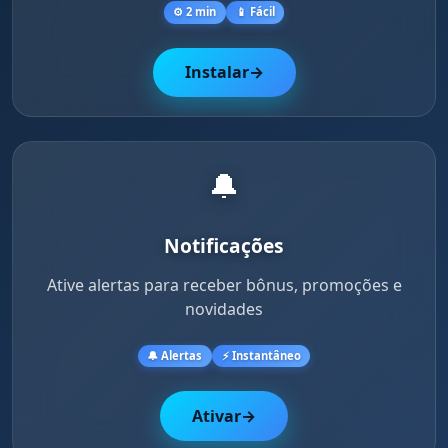
⚙️ 2 min
📱 Fácil
Instalar
→
🔔
Notificações
Ative alertas para receber bônus, promoções e
novidades
🔔 Alertas
⚡ Instantâneo
Ativar
→