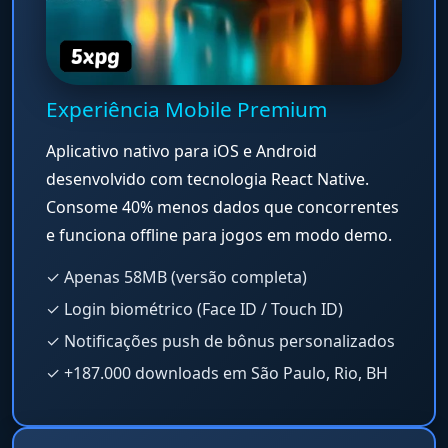
Experiência Mobile Premium
Aplicativo nativo para iOS e Android
desenvolvido com tecnologia React Native.
Consome 40% menos dados que concorrentes
e funciona offline para jogos em modo demo.
✓ Apenas 58MB (versão completa)
✓ Login biométrico (Face ID / Touch ID)
✓ Notificações push de bônus personalizados
✓ +187.000 downloads em São Paulo, Rio, BH