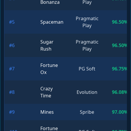
Bonanza
Play
Pragmatic
#5
Spaceman
96.50%
Play
Sugar
Pragmatic
#6
96.50%
Rush
Play
Fortune
#7
PG Soft
96.75%
Ox
Crazy
#8
Evolution
96.08%
Time
#9
Mines
Spribe
97.00%
Fortune