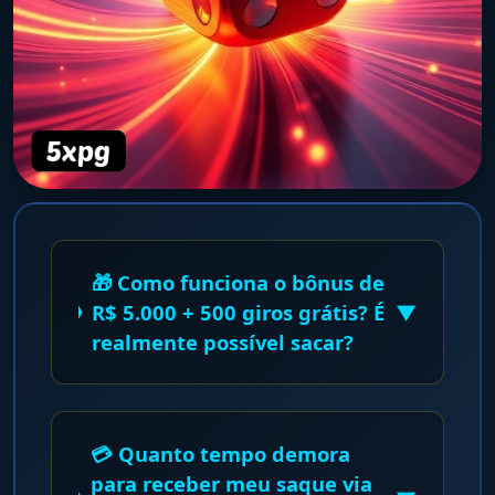
🎁 Como funciona o bônus de
R$ 5.000 + 500 giros grátis? É
▼
realmente possível sacar?
💳 Quanto tempo demora
para receber meu saque via