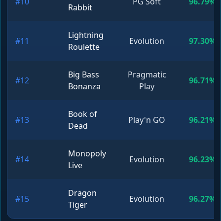
#10
PG Soft
96.79%
Rabbit
Lightning
#11
Evolution
97.30%
Roulette
Big Bass
Pragmatic
#12
96.71%
Bonanza
Play
Book of
#13
Play'n GO
96.21%
Dead
Monopoly
#14
Evolution
96.23%
Live
Dragon
#15
Evolution
96.27%
Tiger