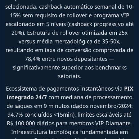
selecionada, cashback automático semanal de 10-
15% sem requisito de rollover e programa VIP
escalonado em 5 níveis (cashback progressivo até
20%). Estrutura de rollover otimizada em 25x
versus média mercadológica de 35-50x,
resultando em taxa de conversão comprovada de
78,4% entre novos depositantes —
significativamente superior aos benchmarks
setoriais.
Ecossistema de pagamentos instantâneos via
PIX
integrado 24/7
com mediana de processamento
de saques em 9 minutos (dados novembro/2024:
94,7% concluídos <15min), limites escaláveis até
R$ 100.000 diários para membros VIP Diamante.
Infraestrutura tecnológica fundamentada em