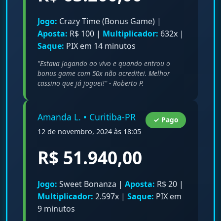
Jogo:
Crazy Time (Bonus Game) |
Aposta:
R$ 100 |
Multiplicador:
632x |
Saque:
PIX em 14 minutos
"Estava jogando ao vivo e quando entrou o
bonus game com 50x não acreditei. Melhor
cassino que já joguei!" - Roberto P.
Amanda L. • Curitiba-PR
✓ Pago
12 de novembro, 2024 às 18:05
R$ 51.940,00
Jogo:
Sweet Bonanza |
Aposta:
R$ 20 |
Multiplicador:
2.597x |
Saque:
PIX em
9 minutos