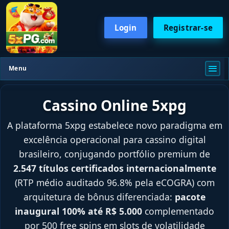
Login
Registrar-se
Menu
Cassino Online 5xpg
A plataforma 5xpg estabelece novo paradigma em
excelência operacional para cassino digital
brasileiro, conjugando portfólio premium de
2.547 títulos certificados internacionalmente
(RTP médio auditado 96.8% pela eCOGRA) com
arquitetura de bônus diferenciada:
pacote
inaugural 100% até R$ 5.000
complementado
por 500 free spins em slots de volatilidade